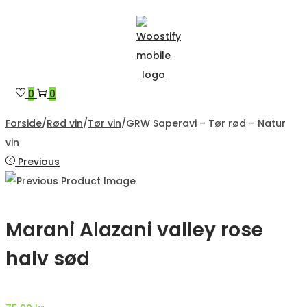
Hjemmesiden er under
Skip
Skip
to
to
navigation
content
0
0
Forside
/
Rød vin
/
Tør vin
/
GRW Saperavi – Tør rød – Natur
vin
Previous
Marani Alazani valley rose
halv sød