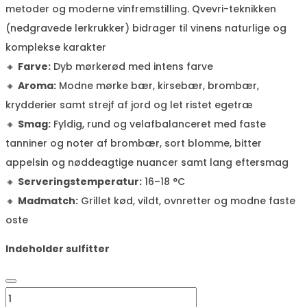
metoder og moderne vinfremstilling. Qvevri-teknikken
(nedgravede lerkrukker) bidrager til vinens naturlige og
komplekse karakter
🔸
Farve:
Dyb mørkerød med intens farve
🔸
Aroma:
Modne mørke bær, kirsebær, brombær,
krydderier samt strejf af jord og let ristet egetræ
🔸
Smag:
Fyldig, rund og velafbalanceret med faste
tanniner og noter af brombær, sort blomme, bitter
appelsin og nøddeagtige nuancer samt lang eftersmag
🔸
Serveringstemperatur:
16–18 °C
🔸
Madmatch:
Grillet kød, vildt, ovnretter og modne faste
oste
Indeholder sulfitter
GRW