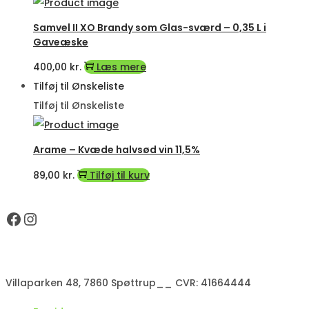
Samvel II XO Brandy som Glas-sværd – 0,35 L i
Gaveæske
400,00
kr.
Læs mere
Tilføj til Ønskeliste
Tilføj til Ønskeliste
Arame – Kvæde halvsød vin 11,5%
89,00
kr.
Tilføj til kurv
Facebook
Instagram
Villaparken 48, 7860 Spøttrup__ CVR: 41664444