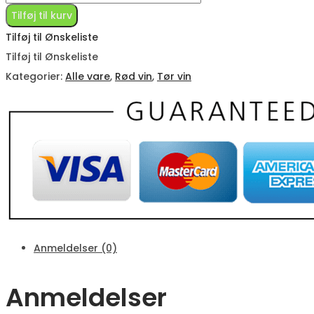
Saperavi
Tilføj til kurv
-
Tilføj til Ønskeliste
Tør
Tilføj til Ønskeliste
rød
Kategorier:
Alle vare
,
Rød vin
,
Tør vin
-
Natur
vin
antal
Anmeldelser (0)
Anmeldelser