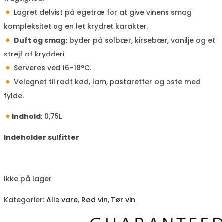
Lagret delvist på egetræ for at give vinens smag
kompleksitet og en let krydret karakter.
Duft og smag:
byder på solbær, kirsebær, vanilje og et
strejf af krydderi.
Serveres ved 16–18°C.
Velegnet til rødt kød, lam, pastaretter og oste med
fylde.
Indhold
: 0,75L
Indeholder sulfitter
Ikke på lager
Kategorier:
Alle vare
,
Rød vin
,
Tør vin