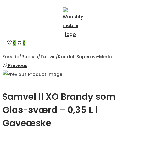
Hjemmesiden er under
Skip
Skip
to
to
navigation
content
0
0
Forside
/
Rød vin
/
Tør vin
/
Kondoli Saperavi-Merlot
Previous
Samvel II XO Brandy som
Glas-sværd – 0,35 L i
Gaveæske