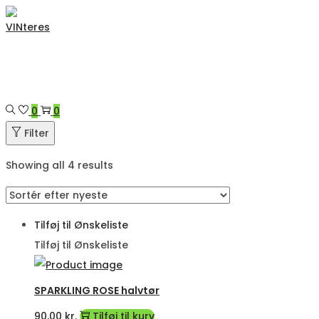
Skip
Skip
to
to
navigation
content
0
0
Filter
Showing all 4 results
Tilføj til Ønskeliste
Tilføj til Ønskeliste
SPARKLING ROSE halvtør
90,00
kr.
Tilføj til kurv