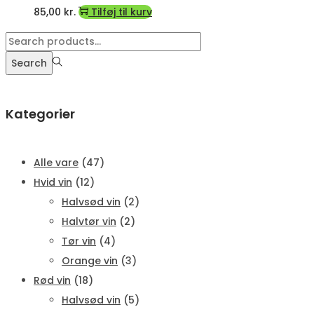
85,00
kr.
Tilføj til kurv
Search
for:>
Search
Kategorier
Alle vare
(47)
Hvid vin
(12)
Halvsød vin
(2)
Halvtør vin
(2)
Tør vin
(4)
Orange vin
(3)
Rød vin
(18)
Halvsød vin
(5)