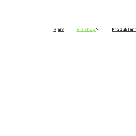
Hjemmesiden er under konstruktion/under Construction
Hjem
Vin shop
Produkter 