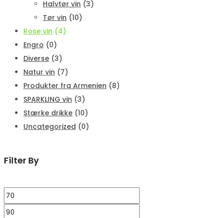
Halvtør vin
(3)
Tør vin
(10)
Rose vin
(4)
Engro
(0)
Diverse
(3)
Natur vin
(7)
Produkter fra Armenien
(8)
SPARKLING vin
(3)
Stærke drikke
(10)
Uncategorized
(0)
Filter By
Mindste
pris
Højeste