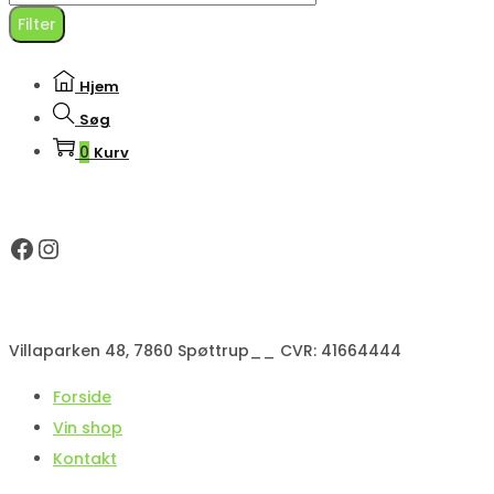
pris
Filter
Hjem
Søg
0
Kurv
Facebook
Instagram
Villaparken 48, 7860 Spøttrup__ CVR: 41664444
Forside
Vin shop
Kontakt