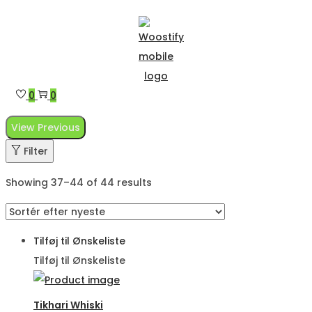
Hjemmesiden er under konstruktion/under Construction
Skip
Skip
to
to
navigation
content
0
0
View Previous
Filter
Showing 37–
44
of 44 results
Tilføj til Ønskeliste
Tilføj til Ønskeliste
Tikhari Whiski