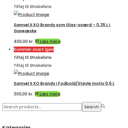
Tilføj til Ønskeliste
Samvel II XO Brandy som Glas-sværd – 0,35 L i
Gaveæske
400,00
kr.
Læs mere
Kommer snart igen
Tilføj til Ønskeliste
Tilføj til Ønskeliste
Samvel II XO Brandy i Fodbold/Støvle motiv 0,5 L
300,00
kr.
Læs mere
Search
Search
for:>
Kategorier