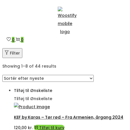
Hjemmesiden er under konstruktion/under Construction
Skip
Skip
to
to
navigation
content
0
0
Filter
Showing 1–
8
of 44 results
Tilføj til Ønskeliste
Tilføj til Ønskeliste
KEF by Karas – Tør rød – Fra Armenien, årgang 2024
120,00
kr.
Tilføj til kurv