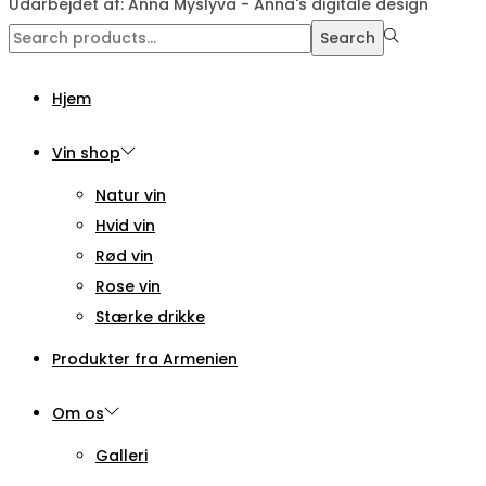
Udarbejdet af: Anna Myslyva - Anna's digitale design
Search
Search
for:>
Hjem
Vin shop
Natur vin
Hvid vin
Rød vin
Rose vin
Stærke drikke
Produkter fra Armenien
Om os
Galleri