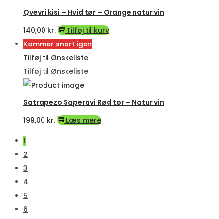
Qvevri kisi – Hvid tør – Orange natur vin
140,00
kr.
Tilføj til kurv
Kommer snart igen
Tilføj til Ønskeliste
Tilføj til Ønskeliste
Satrapezo Saperavi Rød tør – Natur vin
199,00
kr.
Læs mere
1
2
3
4
5
6